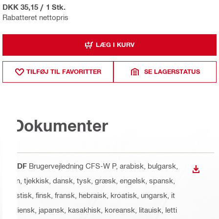
DKK 35,15
/
1 Stk.
Rabatteret nettopris
LÆG I KURV
TILFØJ TIL FAVORITTER
SE LAGERSTATUS
Dokumenter
PDF
Brugervejledning CFS-W P
, arabisk, bulgarsk,
DOWN
cn, tjekkisk, dansk, tysk, græsk, engelsk, spansk,
estisk, finsk, fransk, hebraisk, kroatisk, ungarsk, it
aliensk, japansk, kasakhisk, koreansk, litauisk, letti