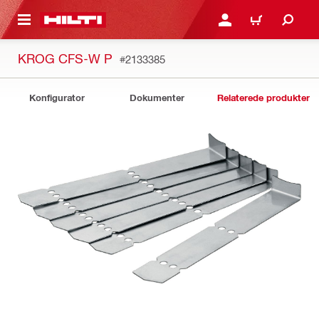
IL HOVEDINDHOLD
LOG IND ELLER REGIST
INDKØBSKURV
KROG CFS-W P
#2133385
Konfigurator
Dokumenter
Relaterede produkter