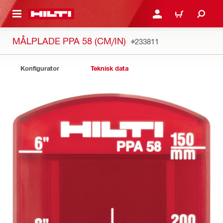
IL HOVEDINDHOLD
LOG IND ELLER REGIST
INDKØBSKURV
MÅLPLADE PPA 58 (CM/IN)
#233811
Konfigurator
Teknisk data