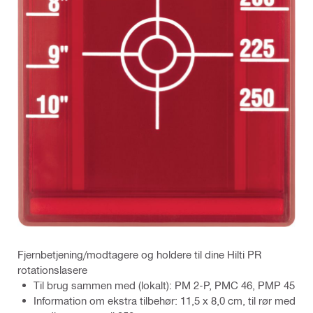
Fjernbetjening/modtagere og holdere til dine Hilti PR
rotationslasere
Til brug sammen med (lokalt): PM 2-P, PMC 46, PMP 45
Information om ekstra tilbehør: 11,5 x 8,0 cm, til rør med