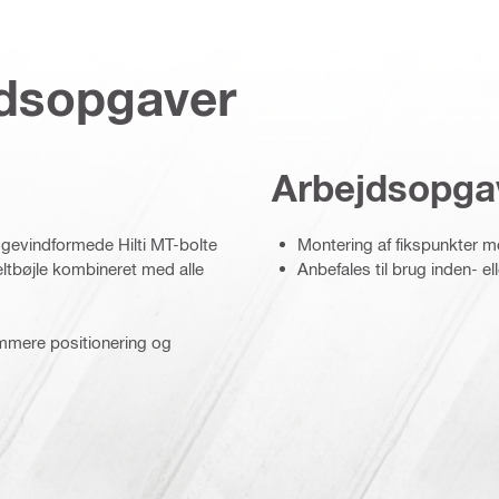
jdsopgaver
Arbejdsopga
. gevindformede Hilti MT-bolte
Montering af fikspunkter 
ltbøjle kombineret med alle
Anbefales til brug inden- e
emmere positionering og