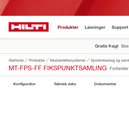
Produkter
Løsninger
Support 
Gratis fragt
Best
Startside
Produkter
Modulstøttesystemer
Systembeslag og saml
MT-FPS-FF FIKSPUNKTSAMLING
Forbinde
Konfigurator
Teknisk data
Dokumenter