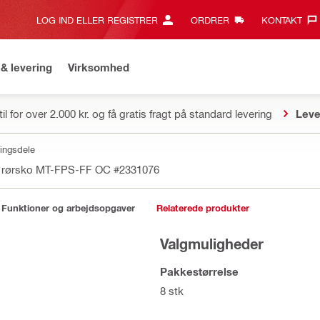
LOG IND ELLER REGISTRER
ORDRER
KONTAKT‎
& levering
Virksomhed
il for over 2.000 kr. og få gratis fragt på standard levering
Leve
ingsdele
r rørsko MT-FPS-FF OC
#2331076
Funktioner og arbejdsopgaver
Relaterede produkter
Valgmuligheder
Pakkestørrelse
8 stk