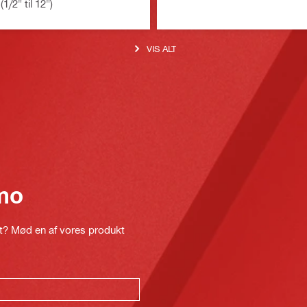
/2" til 12")
VIS ALT
mo
kt? Mød en af vores produkt