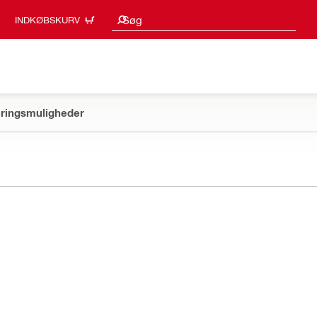
Søgeresultater
Søg
INDKØBSKURV
ringsmuligheder