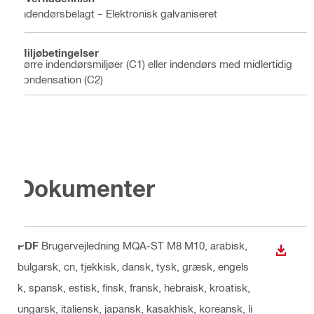
Indendørsbelagt – Elektronisk galvaniseret
Miljøbetingelser
Tørre indendørsmiljøer (C1) eller indendørs med midlertidig
kondensation (C2)
Dokumenter
PDF
Brugervejledning MQA-ST M8 M10
, arabisk,
DOWN
bulgarsk, cn, tjekkisk, dansk, tysk, græsk, engels
k, spansk, estisk, finsk, fransk, hebraisk, kroatisk,
ungarsk, italiensk, japansk, kasakhisk, koreansk, li