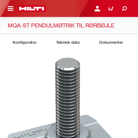
IL HOVEDINDHOLD
LOG IND ELLER REGIST
INDKØBSKURV
MQA-ST PENDULMØTRIK TIL RØRBØJLE
Konfigurator
Teknisk data
Dokumenter