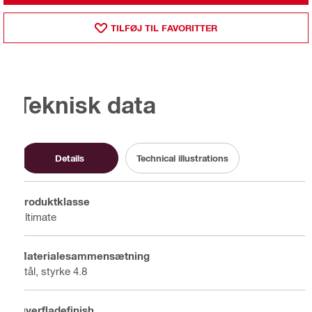
TILFØJ TIL FAVORITTER
Teknisk data
Details
Technical illustrations
Produktklasse
Ultimate
Materialesammensætning
Stål, styrke 4.8
Overfladefinish