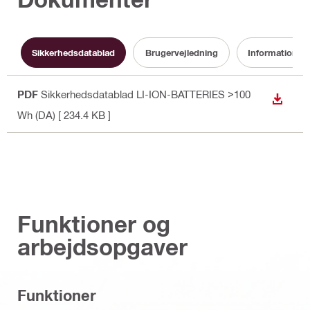
Sikkerhedsdatablad
Brugervejledning
Information o
PDF
Sikkerhedsdatablad LI-ION-BATTERIES >100
DOWN
Wh (DA)
[ 234.4 KB ]
Funktioner og
arbejdsopgaver
Funktioner