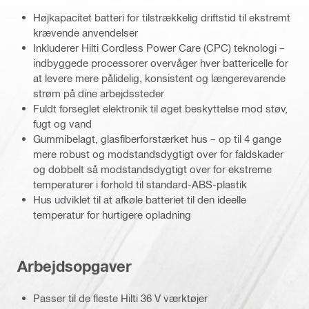
Højkapacitet batteri for tilstrækkelig driftstid til ekstremt
krævende anvendelser
Inkluderer Hilti Cordless Power Care (CPC) teknologi –
indbyggede processorer overvåger hver battericelle for
at levere mere pålidelig, konsistent og længerevarende
strøm på dine arbejdssteder
Fuldt forseglet elektronik til øget beskyttelse mod støv,
fugt og vand
Gummibelagt, glasfiberforstærket hus – op til 4 gange
mere robust og modstandsdygtigt over for faldskader
og dobbelt så modstandsdygtigt over for ekstreme
temperaturer i forhold til standard-ABS-plastik
Hus udviklet til at afkøle batteriet til den ideelle
temperatur for hurtigere opladning
Arbejdsopgaver
Passer til de fleste Hilti 36 V værktøjer