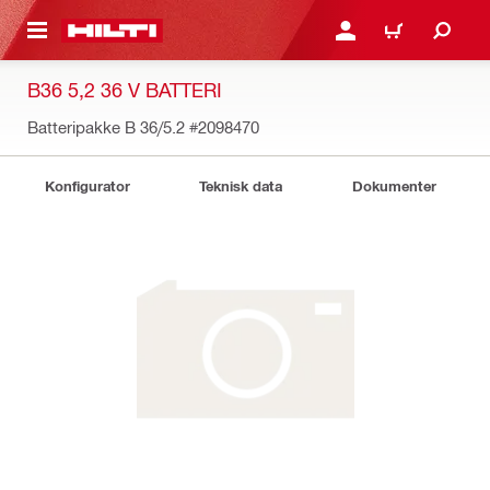
IL HOVEDINDHOLD
LOG IND ELLER REGIST
INDKØBSKURV
B36 5,2 36 V BATTERI
Batteripakke B 36/5.2
#2098470
Konfigurator
Teknisk data
Dokumenter