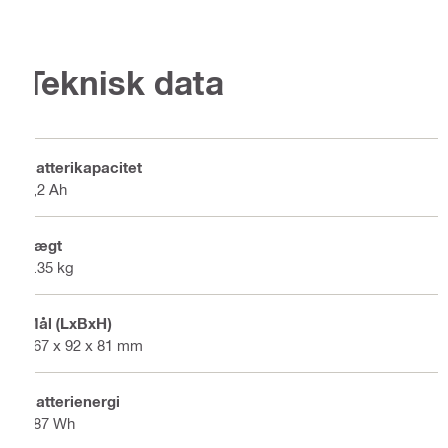
Teknisk data
Batterikapacitet
5,2 Ah
Vægt
1.35 kg
Mål (LxBxH)
167 x 92 x 81 mm
Batterienergi
187 Wh