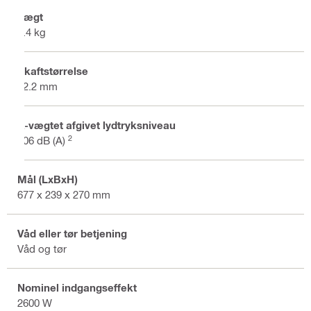
Vægt
9.4 kg
Skaftstørrelse
22.2 mm
A-vægtet afgivet lydtryksniveau
2
106 dB (A)
Mål (LxBxH)
677 x 239 x 270 mm
Våd eller tør betjening
Våd og tør
Nominel indgangseffekt
2600 W