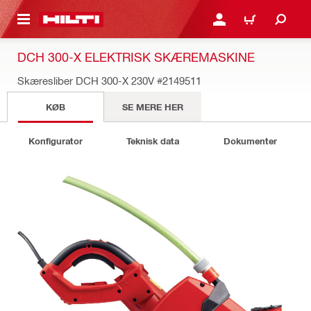
IL HOVEDINDHOLD
LOG IND ELLER REGIST
INDKØBSKURV
DCH 300-X ELEKTRISK SKÆREMASKINE
Skæresliber DCH 300-X 230V
#2149511
KØB
SE MERE HER
Konfigurator
Teknisk data
Dokumenter