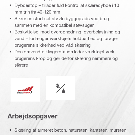
Dybdestop – tillader fuld kontrol af skæredybde i 10
mm trin fra 40-120 mm
Sikrer en stort set støvfri byggeplads ved brug
sammen med en kompatibel støvsuger
Beskyttelse imod overophedning, overbelastning og
vand – forlænger værktøjets holdbarhed og forøger
brugerens sikkerhed ved våd skæring
Den omvendte klingerotation leder værktøjet væk
brugerens krop og gør derfor skæring nemmere og
sikrere
Våd eller tør betjening
Smart Power
Arbejdsopgaver
Skæring af armeret beton, natursten, kantsten, mursten