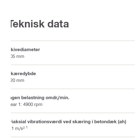
Teknisk data
Skivediameter
305 mm
Skæredybde
120 mm
Ingen belastning omdr./min.
gear 1: 4900 rpm
Triaksial vibrationsværdi ved skæring i betondæk (ah)
1
5.1 m/s²