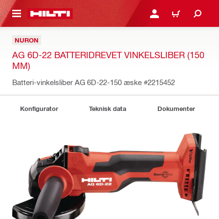
IL HOVEDINDHOLD
LOG IND ELLER REGIST
INDKØBSKURV
NURON
AG 6D-22 BATTERIDREVET VINKELSLIBER (150
MM)
Batteri-vinkelsliber AG 6D-22-150 æske
#2215452
Konfigurator
Teknisk data
Dokumenter