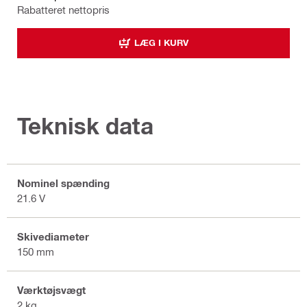
Rabatteret nettopris
LÆG I KURV
Teknisk data
Nominel spænding
21.6 V
Skivediameter
150 mm
Værktøjsvægt
2 kg