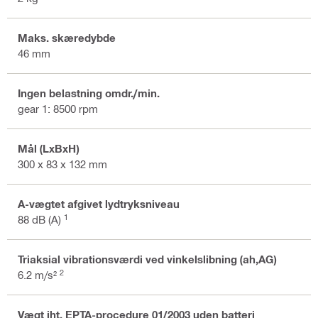
Maks. skæredybde
46 mm
Ingen belastning omdr./min.
gear 1: 8500 rpm
Mål (LxBxH)
300 x 83 x 132 mm
A-vægtet afgivet lydtryksniveau
1
88 dB (A)
Triaksial vibrationsværdi ved vinkelslibning (ah,AG)
2
6.2 m/s²
Vægt iht. EPTA-procedure 01/2003 uden batteri