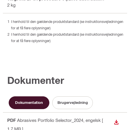
2 kg
I henhold til den gældende produktstandard (se instruktionsvejledningen
for at få flere oplysninger)
I henhold til den gældende produktstandard (se instruktionsvejledningen
for at få flere oplysninger)
Dokumenter
Dokumentation
Brugervejledning
PDF
Abrasives Portfolio Selector_2024
, engelsk
[
DOWN
1.7 MB ]