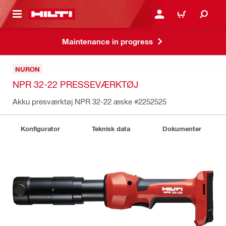
IL HOVEDINDHOLD
LOG IND ELLER REGIST
INDKØBSKURV
Maintenance in progress
NURON
NPR 32-22 PRESSEVÆRKTØJ
Akku presværktøj NPR 32-22 æske
#2252525
Konfigurator
Teknisk data
Dokumenter