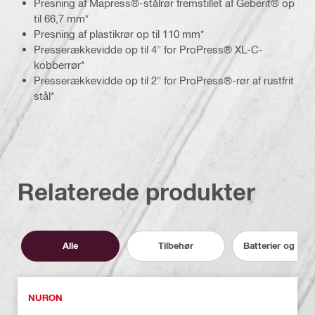
Presning af Mapress®-stålrør fremstillet af Geberit® op
til 66,7 mm*
Presning af plastikrør op til 110 mm*
Presserækkevidde op til 4" for ProPress® XL-C-
kobberrør*
Presserækkevidde op til 2" for ProPress®-rør af rustfrit
stål*
Relaterede produkter
Alle
Tilbehør
Batterier og opl
NURON