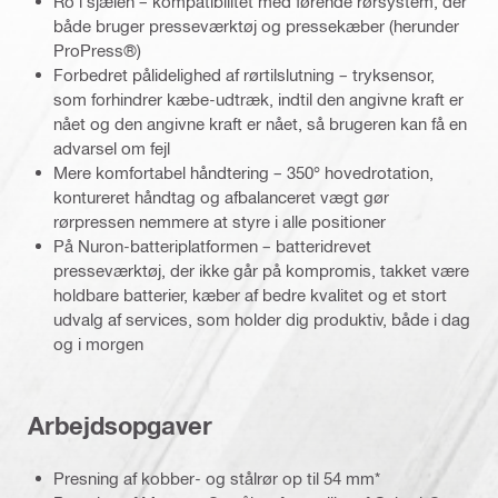
Ro i sjælen – kompatibilitet med førende rørsystem, der
både bruger presseværktøj og pressekæber (herunder
ProPress®)
Forbedret pålidelighed af rørtilslutning – tryksensor,
som forhindrer kæbe-udtræk, indtil den angivne kraft er
nået og den angivne kraft er nået, så brugeren kan få en
advarsel om fejl
Mere komfortabel håndtering – 350° hovedrotation,
kontureret håndtag og afbalanceret vægt gør
rørpressen nemmere at styre i alle positioner
På Nuron-batteriplatformen – batteridrevet
presseværktøj, der ikke går på kompromis, takket være
holdbare batterier, kæber af bedre kvalitet og et stort
udvalg af services, som holder dig produktiv, både i dag
og i morgen
Arbejdsopgaver
Presning af kobber- og stålrør op til 54 mm*