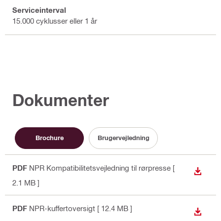
Serviceinterval
15.000 cyklusser eller 1 år
Dokumenter
Brochure
Brugervejledning
PDF
NPR Kompatibilitetsvejledning til rørpresse
[
DOWN
2.1 MB ]
PDF
NPR-kuffertoversigt
[ 12.4 MB ]
DOWN