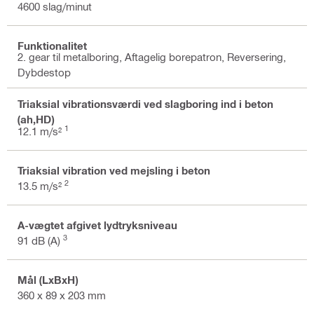
4600 slag/minut
Funktionalitet
2. gear til metalboring, Aftagelig borepatron, Reversering,
Dybdestop
Triaksial vibrationsværdi ved slagboring ind i beton
(ah,HD)
1
12.1 m/s²
Triaksial vibration ved mejsling i beton
2
13.5 m/s²
A-vægtet afgivet lydtryksniveau
3
91 dB (A)
Mål (LxBxH)
360 x 89 x 203 mm