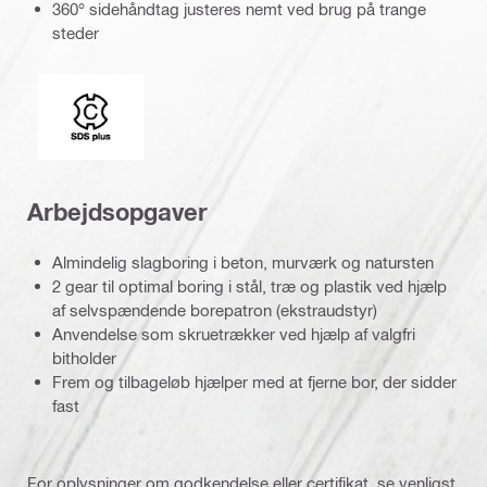
360° sidehåndtag justeres nemt ved brug på trange
steder
Borepatrontype
Arbejdsopgaver
Almindelig slagboring i beton, murværk og natursten
2 gear til optimal boring i stål, træ og plastik ved hjælp
af selvspændende borepatron (ekstraudstyr)
Anvendelse som skruetrækker ved hjælp af valgfri
bitholder
Frem og tilbageløb hjælper med at fjerne bor, der sidder
fast
For oplysninger om godkendelse eller certifikat, se venligst