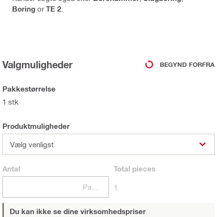
Boring
or
TE 2
.
Valgmuligheder
BEGYND FORFRA
Pakkestørrelse
1 stk
Produktmuligheder
Vælg venligst
Antal
Total
pieces
Pakker
1
Du kan ikke se dine virksomhedspriser