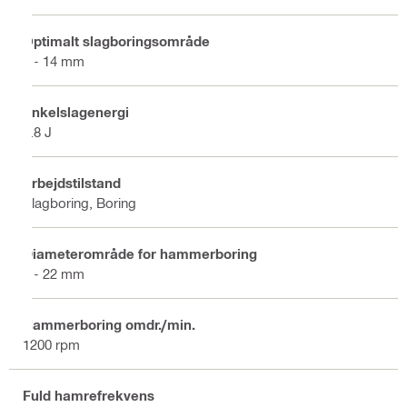
Optimalt slagboringsområde
4 - 14 mm
Enkelslagenergi
1.8 J
Arbejdstilstand
Slagboring, Boring
Diameterområde for hammerboring
4 - 22 mm
Hammerboring omdr./min.
1200 rpm
Fuld hamrefrekvens