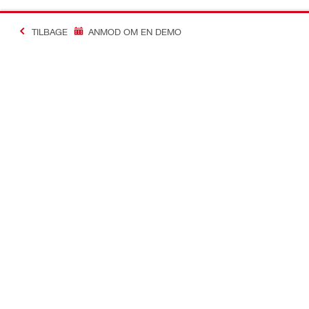
TILBAGE
ANMOD OM EN DEMO
Making Constructio
Kontakt
Links
Kontakt os
Din konto
Find din Hilti Store
Ordre og til