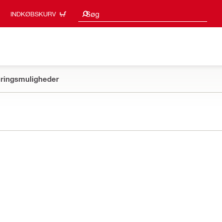
Søgeresultater
Søg
INDKØBSKURV
ringsmuligheder