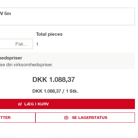
0V 5m
Total
pieces
Pakker
1
hedspriser
 se din virksomhedspriser.
DKK 1.088,37
DKK 1.088,37
/
1 Stk.
LÆG I KURV
ITTER
SE LAGERSTATUS