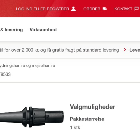
LOG IND ELLER REGISTRER
ORDRER
KONTAKT‎
& levering
Virksomhed
il for over 2.000 kr. og få gratis fragt på standard levering
Leve
brydningshamre og mejselhamre
78533
Valgmuligheder
Pakkestørrelse
1 stk