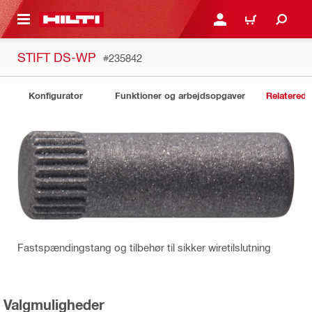
IL HOVEDINDHOLD
LOG IND ELLER REGIST
INDKØBSKURV
STIFT DS-WP
#235842
Konfigurator
Funktioner og arbejdsopgaver
Relaterede
Fastspændingstang og tilbehør til sikker wiretilslutning
Valgmuligheder