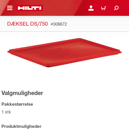
IL HOVEDINDHOLD
LOG IND ELLER REGIST
INDKØBSKURV
DÆKSEL DS/750
#308872
Valgmuligheder
Pakkestørrelse
1 stk
Produktmuligheder