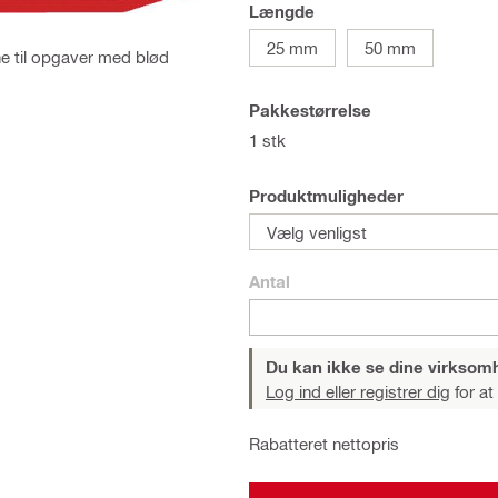
Længde
25 mm
50 mm
ne til opgaver med blød
Pakkestørrelse
1 stk
Produktmuligheder
Vælg venligst
Antal
Du kan ikke se dine virksom
Log ind eller registrer dig
for at
Rabatteret nettopris