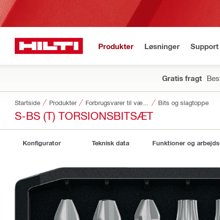
Produkter
Løsninger
Support 
Gratis fragt
Best
Startside
Produkter
Forbrugsvarer til værktøj
Bits og slagtoppe
S-BS (T) TORSIONSBITSÆT
Konfigurator
Teknisk data
Funktioner og arbejd