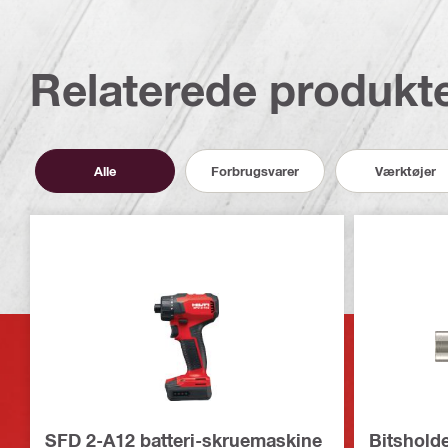
Relaterede produkt
Alle
Forbrugsvarer
Værktøjer
SFD 2-A12 batteri-skruemaskine
Bitshold