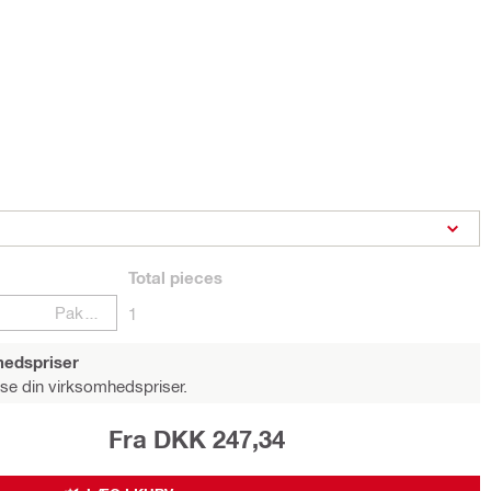
Total
pieces
Pakker
1
hedspriser
 se din virksomhedspriser.
Fra DKK 247,34