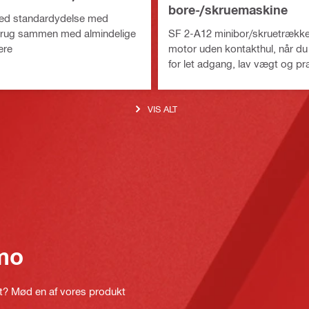
bore-/skruemaskine
med standardydelse med
 brug sammen med almindelige
SF 2-A12 minibor/skruetrækk
ere
motor uden kontakthul, når du
for let adgang, lav vægt og pr
VIS ALT
mo
kt? Mød en af vores produkt