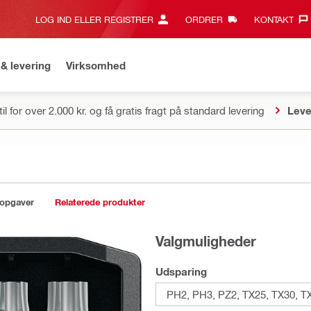
LOG IND ELLER REGISTRER
ORDRER
KONTAKT‎
& levering
Virksomhed
il for over 2.000 kr. og få gratis fragt på standard levering
Leve
sopgaver
Relaterede produkter
Valgmuligheder
Udsparing
PH2, PH3, PZ2, TX25, TX30, T