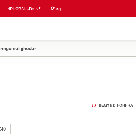
Søgeresultater
Søg
INDKØBSKURV
ringsmuligheder
BEGYND FORFRA
X40