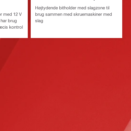
Højtydende bitholder med slagzone til
er med 12 V
brug sammen med skruemaskiner med
 har brug
slag
æcis kontrol