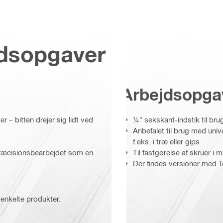
jdsopgaver
Arbejdsopga
 – bitten drejer sig lidt ved
¼" sekskant-indstik til bru
Anbefalet til brug med uni
f.eks. i træ eller gips
præcisionsbearbejdet som en
Til fastgørelse af skruer i 
Der findes versioner med To
 enkelte produkter.