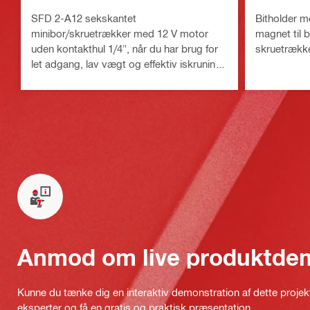
SFD 2-A12 sekskantet
Bitholder 
minibor/skruetrækker med 12 V motor
magnet til
uden kontakthul 1/4", når du har brug for
skruetrækk
let adgang, lav vægt og effektiv iskruning,
mens dine materialer beskyttes
Anmod om live produktde
Kunne du tænke dig en interaktiv demonstration af dette proje
eksperter og få en gratis og praktisk præsentation.