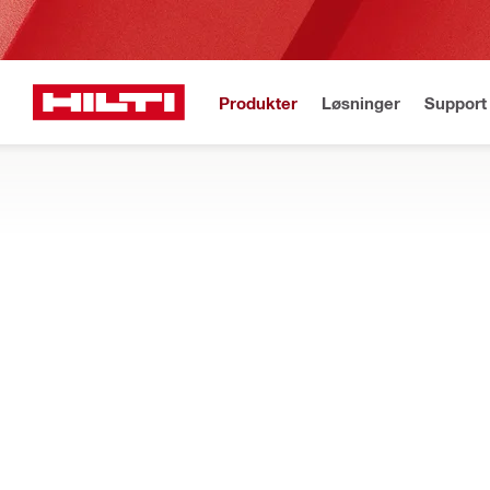
Produkter
Løsninger
Support 
Gratis fragt
Best
Startside
Produkter
Fastgørelser
MEKANISKE ANKRE
Uanset om du ophænger gipsvægge, fastgør rækværk eller udvikle
Filtrer
HSU-R st
Typer