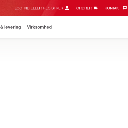
LOG IND ELLER REGISTRER
ORDRER
KONTAKT‎
& levering
Virksomhed
il for over 2.000 kr. og få gratis fragt på standard levering
Leve
r en bro, finder du et Hilti-anker til det her
enundercutanker
Materiale, korrosion