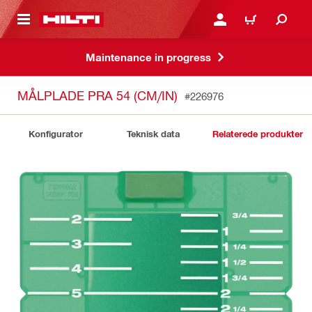
IL HOVEDINDHOLD
LOG IND ELLER REGIST
INDKØBSKURV
Maintenance in progress
MÅLPLADE PRA 54 (CM/IN)
#226976
Konfigurator
Teknisk data
Relaterede produkter