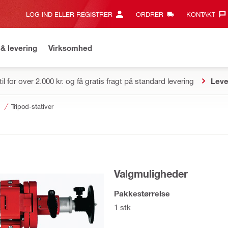
LOG IND ELLER REGISTRER
ORDRER
KONTAKT‎
& levering
Virksomhed
il for over 2.000 kr. og få gratis fragt på standard levering
Leve
ere
Tripod-stativer
Valgmuligheder
Pakkestørrelse
1 stk