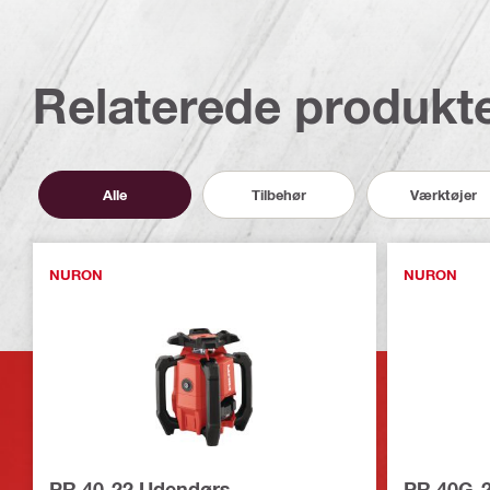
Relaterede produkt
Alle
Tilbehør
Værktøjer
NURON
NURON
PR 40-22 Udendørs
PR 40G-2