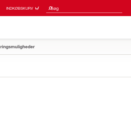
Søgeresultater
Søg
INDKØBSKURV
ringsmuligheder