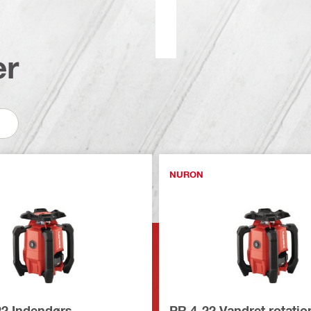
er
NURON
2 Indendørs
PR 4-22 Vandret rotatio