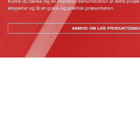
Kunne du tænke dig en interaktiv demonstration af dette proje
eksperter og få en gratis og praktisk præsentation.
ANMOD OM LIVE PRODUKTDEMO