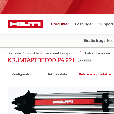
Produkter
Løsninger
Support 
Gratis fragt
Best
Startside
Produkter
Laserværktøj og scannere
Tilbehør til måleværktøjer og scann
KRUMTAPTREFOD PA 921
#378663
Konfigurator
Teknisk data
Relaterede produkter