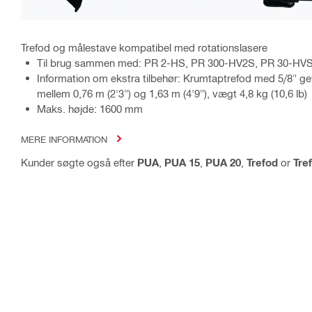
Trefod og målestave kompatibel med rotationslasere
Til brug sammen med: PR 2-HS, PR 300-HV2S, PR 30-HV
Information om ekstra tilbehør: Krumtaptrefod med 5/8" ge
mellem 0,76 m (2'3") og 1,63 m (4'9"), vægt 4,8 kg (10,6 lb)
Maks. højde: 1600 mm
MERE INFORMATION
Kunder søgte også efter
PUA
,
PUA 15
,
PUA 20
,
Trefod
or
Tre