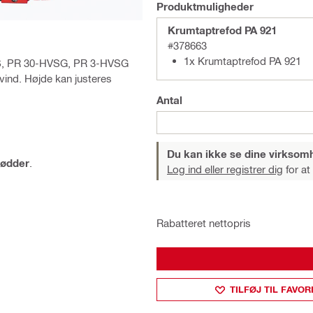
Produktmuligheder
Krumtaptrefod PA 921
#378663
1x Krumtaptrefod PA 921
S, PR 30-HVSG, PR 3-HVSG
vind. Højde kan justeres
Antal
Du kan ikke se dine virksom
fødder
.
Log ind eller registrer dig
for at
Rabatteret nettopris
TILFØJ TIL FAVOR