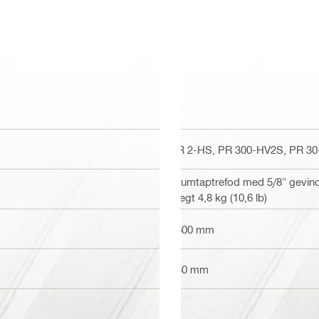
PR 2-HS, PR 300-HV2S, PR 3
Krumtaptrefod med 5/8" gevind.
vægt 4,8 kg (10,6 lb)
1600 mm
750 mm