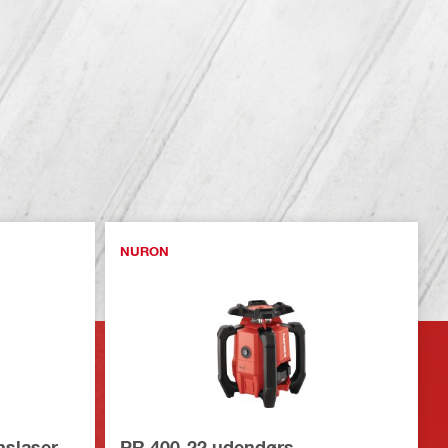
NURON
nslaser
PR 400-22 udendørs