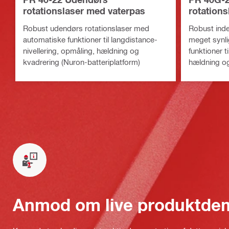
rotationslaser med vaterpas
rotation
laserstrå
Robust udendørs rotationslaser med
Robust inde
automatiske funktioner til langdistance-
meget synli
nivellering, opmåling, hældning og
funktioner ti
kvadrering (Nuron-batteriplatform)
hældning og
Anmod om live produktde