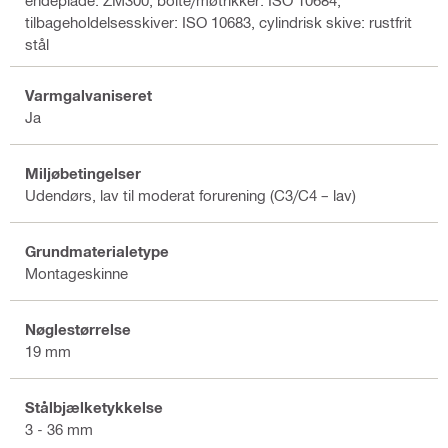
endeplade: ZM300, bolte/møtrikker: ISO 10684,
tilbageholdelsesskiver: ISO 10683, cylindrisk skive: rustfrit
stål
Varmgalvaniseret
Ja
Miljøbetingelser
Udendørs, lav til moderat forurening (C3/C4 – lav)
Grundmaterialetype
Montageskinne
Nøglestørrelse
19 mm
Stålbjælketykkelse
3 - 36 mm