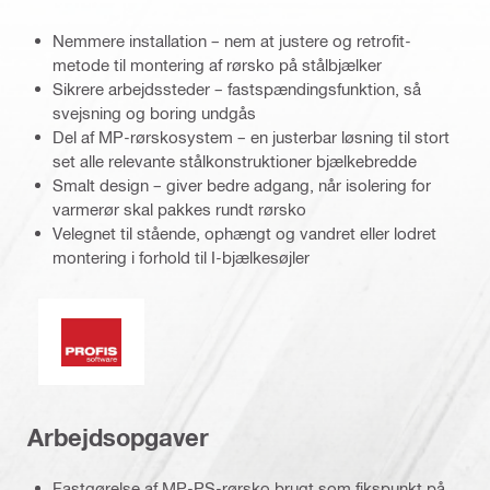
Nemmere installation – nem at justere og retrofit-
metode til montering af rørsko på stålbjælker
Sikrere arbejdssteder – fastspændingsfunktion, så
svejsning og boring undgås
Del af MP-rørskosystem – en justerbar løsning til stort
set alle relevante stålkonstruktioner bjælkebredde
Smalt design – giver bedre adgang, når isolering for
varmerør skal pakkes rundt rørsko
Velegnet til stående, ophængt og vandret eller lodret
montering i forhold til I-bjælkesøjler
PROFIS-software
Arbejdsopgaver
Fastgørelse af MP-PS-rørsko brugt som fikspunkt på