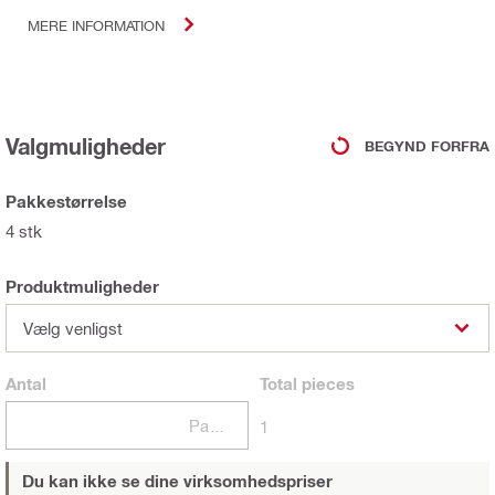
MERE INFORMATION
Valgmuligheder
BEGYND FORFRA
Pakkestørrelse
4 stk
Produktmuligheder
Vælg venligst
Antal
Total
pieces
Pakker
1
Du kan ikke se dine virksomhedspriser