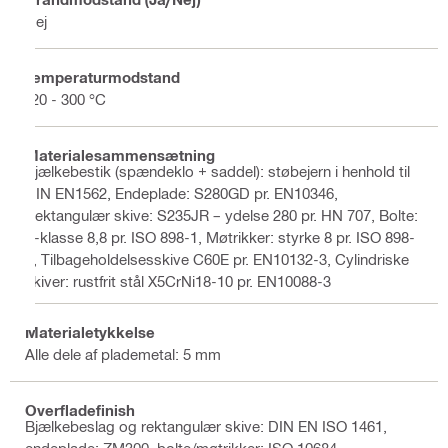
Nej
Temperaturmodstand
-20 - 300 °C
Materialesammensætning
Bjælkebestik (spændeklo + saddel): støbejern i henhold til
DIN EN1562, Endeplade: S280GD pr. EN10346,
Rektangulær skive: S235JR – ydelse 280 pr. HN 707, Bolte:
F-klasse 8,8 pr. ISO 898-1, Møtrikker: styrke 8 pr. ISO 898-
2, Tilbageholdelsesskive C60E pr. EN10132-3, Cylindriske
skiver: rustfrit stål X5CrNi18-10 pr. EN10088-3
Materialetykkelse
Alle dele af plademetal: 5 mm
Overfladefinish
Bjælkebeslag og rektangulær skive: DIN EN ISO 1461,