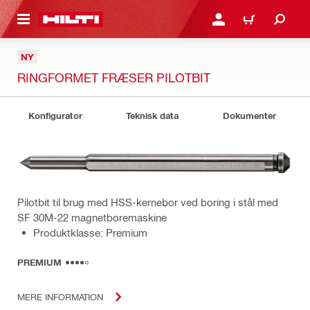
IL HOVEDINDHOLD
LOG IND ELLER REGIST
INDKØBSKURV
NY
RINGFORMET FRÆSER PILOTBIT
Konfigurator
Teknisk data
Dokumenter
Pilotbit til brug med HSS-kernebor ved boring i stål med
SF 30M-22 magnetboremaskine
Produktklasse: Premium
PREMIUM
MERE INFORMATION