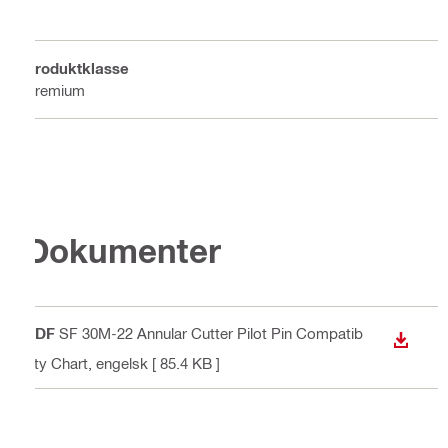
Produktklasse
Premium
Dokumenter
PDF
SF 30M-22 Annular Cutter Pilot Pin Compatib
DOWN
ility Chart
, engelsk
[ 85.4 KB ]