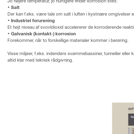
Jo højere temperatur, jo hurtigere finder korrosion sted.
• Salt
Der kan f.eks. være tale om salt i luften i kystnære omgivelser e
• Industriel forurening
Et højt niveau af svovldioxid accelererer de korroderende reakti
•
Galvanisk (kontakt-) korrosion
Forekommer, når to forskellige materialer kommer i berøring.
Visse miljøer, f.eks. indendørs svømmebassiner, tunneller eller k
altid klar med teknisk rådgivning.