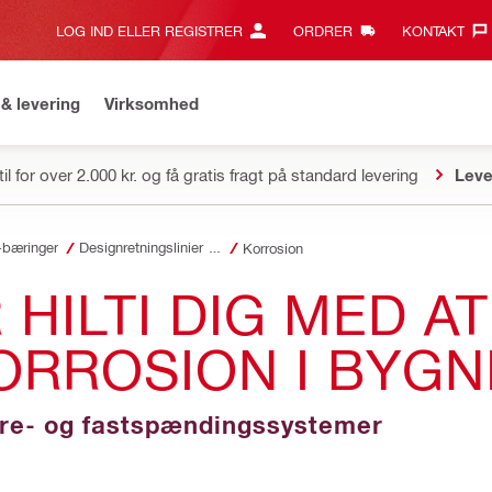
LOG IND ELLER REGISTRER
ORDRER
KONTAKT‎
& levering
Virksomhed
il for over 2.000 kr. og få gratis fragt på standard levering
Leve
s-bæringer
Designretningslinier | MODULÆRE AFSTIVNINGSSYSTEMER
Korrosion
HILTI DIG MED A
ORROSION I BYG
ære- og fastspændingssystemer