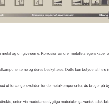
lem metal og omgivelserne. Korrosion ændrer metallets egenskaber 
komponenterne og deres beskyttelse. Dette kan betyde, at hele ins
 med at forlænge levetiden for de metalkomponenter, du bruger på 
irekte, enten via modstandsdygtige materialer, galvanisk adskillels