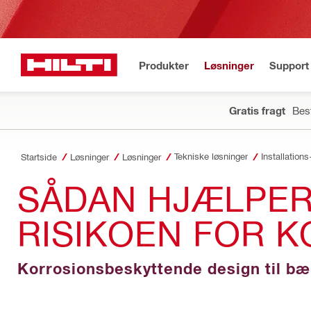
Produkter
Løsninger
Support 
Gratis fragt
Best
Tekniske løsninger
Installation
Startside
Løsninger
Løsninger
SÅDAN HJÆLPER 
RISIKOEN FOR K
Korrosionsbeskyttende design til b